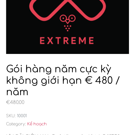
Gói hàng năm cực kỳ
không giới hạn € 480 /
năm
€
480.00
SKU:
10001
Category:
Kế hoạch