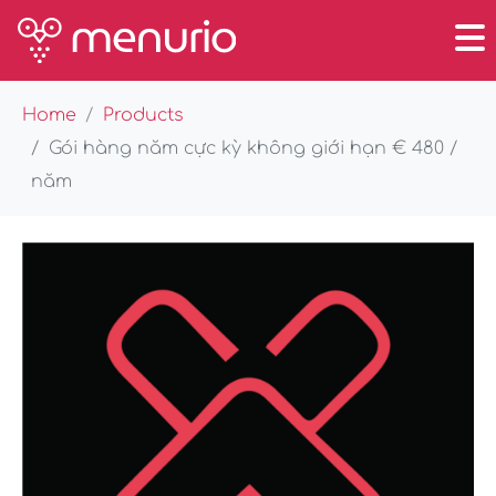
Home
Products
Gói hàng năm cực kỳ không giới hạn € 480 /
năm