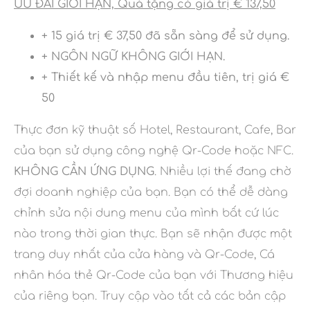
ƯU ĐÃI GIỚI HẠN, Quà tặng có giá trị € 137,50
+ 15 giá trị € 37,50 đã sẵn sàng để sử dụng.
+ NGÔN NGỮ KHÔNG GIỚI HẠN.
+ Thiết kế và nhập menu đầu tiên, trị giá €
50
Thực đơn kỹ thuật số Hotel, Restaurant, Cafe, Bar
của bạn sử dụng công nghệ Qr-Code hoặc NFC.
KHÔNG CẦN ỨNG DỤNG
. Nhiều lợi thế đang chờ
đợi doanh nghiệp của bạn. Bạn có thể dễ dàng
chỉnh sửa nội dung menu của mình bất cứ lúc
nào trong thời gian thực. Bạn sẽ nhận được một
trang duy nhất của cửa hàng và Qr-Code, Cá
nhân hóa thẻ Qr-Code của bạn với Thương hiệu
của riêng bạn. Truy cập vào tất cả các bản cập