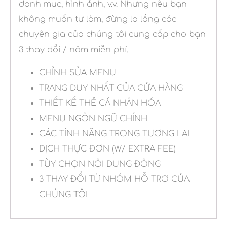
danh mục, hình ảnh, v.v. Nhưng nếu bạn
không muốn tự làm, đừng lo lắng các
chuyên gia của chúng tôi cung cấp cho bạn
3 thay đổi / năm miễn phí.
CHỈNH SỬA MENU
TRANG DUY NHẤT CỦA CỬA HÀNG
THIẾT KẾ THẺ CÁ NHÂN HÓA
MENU NGÔN NGỮ CHÍNH
CÁC TÍNH NĂNG TRONG TƯƠNG LAI
DỊCH THỰC ĐƠN (W/ EXTRA FEE)
TÙY CHỌN NỘI DUNG ĐỘNG
3 THAY ĐỔI TỪ NHÓM HỖ TRỢ CỦA
CHÚNG TÔI