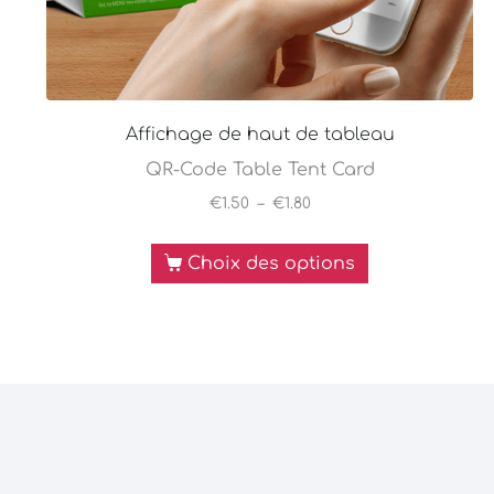
Affichage de haut de tableau
QR-Code Table Tent Card
€
1.50
–
€
1.80
Choix des options