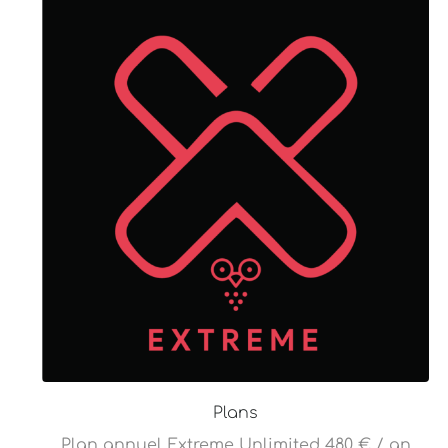
Plans
Plan annuel Extreme Unlimited 480 € / an