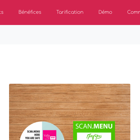
ts
Bénéfices
Tarification
Démo
Comm