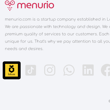
menurio.com is a startup company established in L
We are passionate with technology and design. We 
premium quality of services to our customers. Each
unique for us. That’s why we pay attention to all yo
needs and desires.