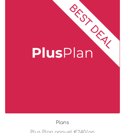
Plans
Plus Plan annuel €240/an