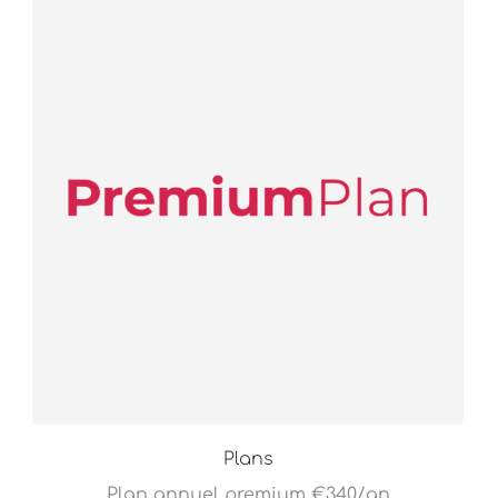
Plans
Plan annuel premium €340/an