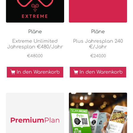
Pläne
Pläne
Extreme Unlimited
Plus Jahresplan 240
Jahresplan €480/Jahr
€/Jahr
€
480.00
€
240.00
In den Warenkorb
In den Warenkorb