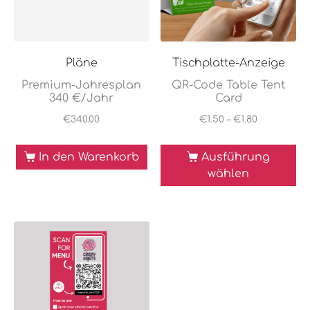
Pläne
Tischplatte-Anzeige
Premium-Jahresplan
QR-Code Table Tent
340 €/Jahr
Card
€
340.00
€
1.50
–
€
1.80
In den Warenkorb
Ausführung
wählen