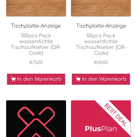
Tischplatte-Anzeige
Tischplatte-Anzeige
100pcs Pack
50pcs Pack
wasserdichte
wasserdichte
Tischaufkleber (QR-
Tischaufkleber (QR-
Code)
Code)
€
70.00
€
40.00
In den Warenkorb
In den Warenkorb