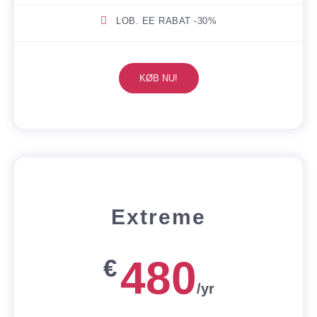
LOB. EE RABAT -30%
KØB NU!
Extreme
480
€
/yr