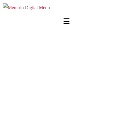
ΗOW ATTRAKTIV ER DIN
MENU?
digitale kataloger, berøringsfri restaurantmenu med
QR-kode og NFC. Din restaurant menu, nu er online
i dine kunders hånd. Del nu din menu overalt.
Intet behov for nogen ansøgning.