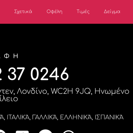
Σχετικά
Οφέλη
Τιμές
Δείγμα
ΑΦΉ
2 37 0246
ρντεν, Λονδίνο, WC2H 9JQ, Ηνωμένο
ίλειο
 ΙΤΑΛΙΚΆ, ΓΑΛΛΙΚΆ, ΕΛΛΗΝΙΚΆ, ΙΣΠΑΝΙΚΆ