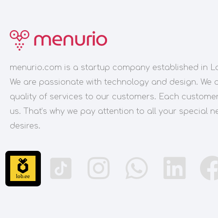
menurio.com is a startup company established in L
We are passionate with technology and design. We 
quality of services to our customers. Each customer
us. That’s why we pay attention to all your special 
desires.